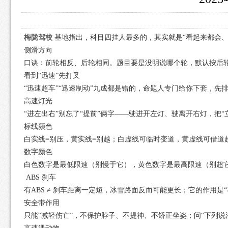
梅陇驾校
基地指出，科目四挂人最多的，其实就是“看起来都会、一
侧滑方向
口诀：前轮相反、后轮相同。题目要是没明说哪个轮，默认按后
看到“迅速”先打叉
“迅速超车”“迅速制动”九成都是错的，命题人专门给你下套，先
高速灯光
“进左出右”别忘了“提前”俩字——驶进开左灯、驶离开右灯，把“立
标线颜色
白实线=别压，黄实线=别越；白虚线可临时变道，黄虚线可借道
数字颜色
白色数字是最低限速（别慢于它），黄色数字是最高限速（别超
ABS 刹车
有ABS ≠ 刹车距离一定短，冰雪路面反而可能更长；它的作用是“
安全带作用
只能“减轻伤亡”，不保护脖子、不提神、不矫正坐姿；问“下列说