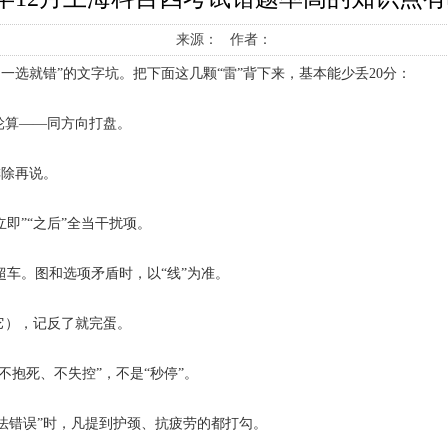
来源： 作者：
选就错”的文字坑。把下面这几颗“雷”背下来，基本能少丢20分：
轮算——同方向打盘。
排除再说。
即”“之后”全当干扰项。
超车。图和选项矛盾时，以“线”为准。
它），记反了就完蛋。
不抱死、不失控”，不是“秒停”。
法错误”时，凡提到护颈、抗疲劳的都打勾。