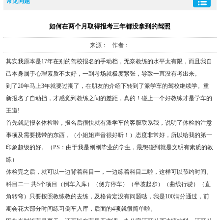
常见问题
如何在两个月取得报考三年都没拿到的驾照
来源： 作者：
其实我原本是17年在别的驾校报名的手动档，无奈教练的水平太有限，而且我自
己本身属于心理素质不太好，一到考场就极度紧张，导致一直没有考出来。
到了20年马上3年就要过期了，在朋友的介绍下转到了派学车的驾校继续学。重
新报名了自动挡，才感觉到教练之间的差距，真的！碰上一个好教练才是学车的
王道!
首先就是报名体检啦，报名后很快就有派学车的客服联系我，说明了体检的注意
事项及需要携带的东西，（小姐姐声音很好听！）态度非常好，所以给我的第一
印象超级的好。（PS：由于我是刚刚毕业的学生，最想碰到就是文明有素质的教
练）
体检完之后，就可以一边背着科目一，一边练着科目二啦，这样可以节约时间。
科目二一 共5个项目（倒车入库）（侧方停车）（半坡起步）（曲线行驶）（直
角转弯）只要按照教练教的去练，及格肯定没有问题哒，我是100满分通过，前
期会花大部分时间练习倒车入库，后面的4项就很简单啦。