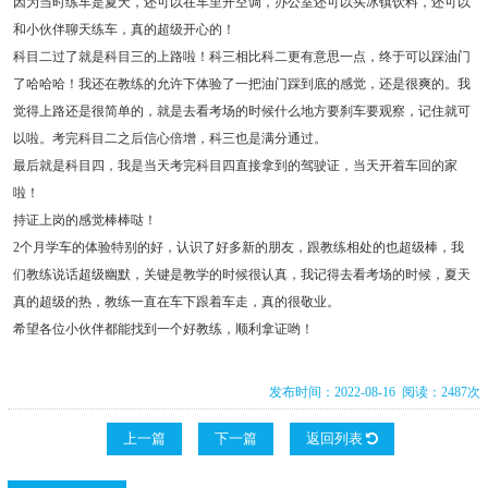
因为当时练车是夏天，还可以在车里开空调，办公室还可以买冰镇饮料，还可以
和小伙伴聊天练车，真的超级开心的！
科目二过了就是科目三的上路啦！科三相比科二更有意思一点，终于可以踩油门
了哈哈哈！我还在教练的允许下体验了一把油门踩到底的感觉，还是很爽的。我
觉得上路还是很简单的，就是去看考场的时候什么地方要刹车要观察，记住就可
以啦。考完科目二之后信心倍增，科三也是满分通过。
最后就是科目四，我是当天考完科目四直接拿到的驾驶证，当天开着车回的家
啦！
持证上岗的感觉棒棒哒！
2个月学车的体验特别的好，认识了好多新的朋友，跟教练相处的也超级棒，我
们教练说话超级幽默，关键是教学的时候很认真，我记得去看考场的时候，夏天
真的超级的热，教练一直在车下跟着车走，真的很敬业。
希望各位小伙伴都能找到一个好教练，顺利拿证哟！
发布时间：2022-08-16 阅读：2487次
上一篇
下一篇
返回列表