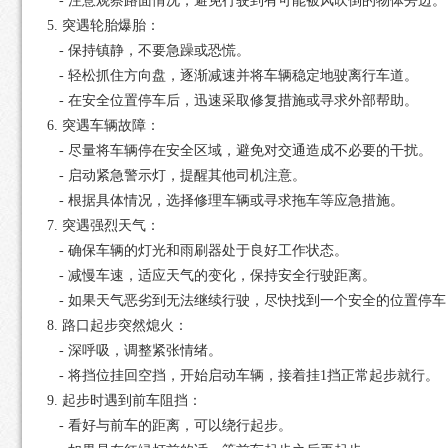
- 注意观察路面情况，避免行驶到有可能被风吹倒的物体旁边。
5. 突遇轮胎爆胎：
- 保持镇静，不要急躁或恐慌。
- 轻松抓住方向盘，逐渐减速并将车辆稳定地驶离行车道。
- 在安全位置停车后，迅速采取修复措施或寻求外部帮助。
6. 突遇车辆故障：
- 尽量将车辆停在安全区域，避免对交通造成不必要的干扰。
- 启动紧急警示灯，提醒其他司机注意。
- 根据具体情况，选择修理车辆或寻求拖车等应急措施。
7. 突遇强烈天气：
- 确保车辆的灯光和雨刷器处于良好工作状态。
- 减慢车速，适应天气的变化，保持安全行驶距离。
- 如果天气恶劣到无法继续行驶，尽快找到一个安全的位置停车
8. 路口起步突然熄火：
- 深呼吸，调整紧张情绪。
- 将挡位挂回空挡，开始启动车辆，接着挂1挡正常起步就行。
9. 起步时遇到前车阻挡：
- 看好与前车的距离，可以绕行起步。