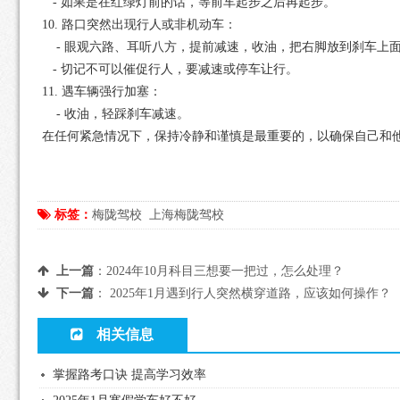
- 如果是在红绿灯前的话，等前车起步之后再起步。
10. 路口突然出现行人或非机动车：
- 眼观六路、耳听八方，提前减速，收油，把右脚放到刹车上
- 切记不可以催促行人，要减速或停车让行。
11. 遇车辆强行加塞：
- 收油，轻踩刹车减速。
在任何紧急情况下，保持冷静和谨慎是最重要的，以确保自己和
标签：
梅陇驾校
上海梅陇驾校
上一篇
：
2024年10月科目三想要一把过，怎么处理？
下一篇
：
2025年1月遇到行人突然横穿道路，应该如何操作？
相关信息
掌握路考口诀 提高学习效率