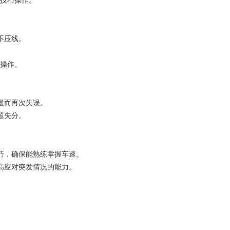
的技巧操作。
不压线。
续操作。
慢而再次失误。
题失分。
巧，确保能熟练掌握车速。
高应对突发情况的能力。