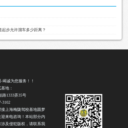
坡道起步允许溜车多少距离？
训-竭诚为您服务！！
试基地：
1333弄35号
-3102
对接上海梅陇驾校基地圆梦
欢迎来电咨询！本站部分内
有涉及侵犯版权，请联系我