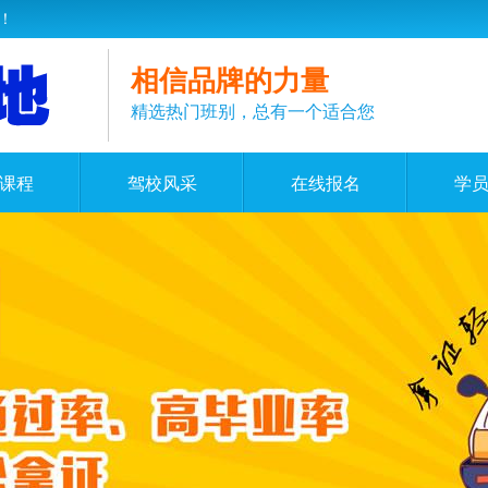
！
相信品牌的力量
精选热门班别，总有一个适合您
课程
驾校风采
在线报名
学