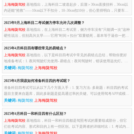
上海梅陇驾校
基地指出，上海科目二坡道起步，后溜＞30cm直接挂科，30cm以
内还能“抢救”——10cm以下不扣分，10–30cm扣10分，但心里得明白，只要车子
往后溜，你就已经在“悬崖边”了。换算成肉眼：30cm也就半只鞋长...
2025年9月上海科目二考试侧方停车允许几次调整？
上海梅陇驾校
基地指出，在上海科目二考试里，侧方停车没有“只能调一次”这种
硬性说法，但别高兴太早——它用“时间＋扣分”双重锁死，基本等于逼你一把
进、最多小修半把。1. 时间天花板 全程计时90秒，从语音报“开...
2025年4月科目四有哪些常见的易错点？
上海梅陇驾校
基地指出，以下是科目四考试中常见的易错点总结，帮助你更好
地准备考试：1. 夜间驾驶灯光使用- 易错点：夜间驾驶时，错误使用远光灯。例
如，在城市道路、会车或跟车时使用远光灯。- 正确做法：城市道路...
关键词:
梅陇驾校
上海梅陇驾校
2025年4月我该如何准备科目四的考试呢？
准备科目四考试可以从以下几个方面入手：1. 复习方法- 多刷题：科目四的考试
题目主要来自题库，因此多刷题是提高通过率的关键。可以使用驾考APP或模拟
题库进行练习。- 复习笔记：总结之前学习的笔记，尤其是科目一中...
关键词:
梅陇驾校
上海梅陇驾校
2025年4月科目一和科目四有什么区别？
上海梅陇驾校
基地指出，科目一和科目四都是驾照考试的重要组成部分，但它
们在考试内容、形式和目的上有一些区别。以下是两者的详细对比：1. 考试内
容- 科目一： - 主要考察交通法规、交通标志和标线、安全驾驶常识等...
关键词:
梅陇驾校
上海梅陇驾校