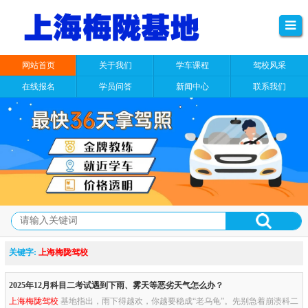
网站首页
关于我们
学车课程
驾校风采
在线报名
学员问答
新闻中心
联系我们
关键字:
上海梅陇驾校
2025年12月科目二考试遇到下雨、雾天等恶劣天气怎么办？
上海梅陇驾校
基地指出，雨下得越欢，你越要稳成“老乌龟”。先别急着崩溃科二