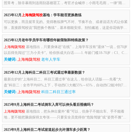
照常考，除非暴雨到连雨刮器都罢工，考官才会喊停；小雨毛毛雨，一律“雨
考”，所以心态先稳住，就当免费加了一场“雨天特训”。上车前三...
2025年12月
上海梅陇驾校
基地：学车能否更换教练
可以更换，而且挺常见的。觉得教练脾气不对、节奏不合、或者说话方式让你紧
张，直接跟驾校说“我想换个教练”，基本都能安排。别怕尴尬，这是你花钱学
车，不是来受气的。不过换之前可以先沟通一句，比如“教练我学得...
2025年12月老年学员学车有哪些年龄限制和特殊政策？
上海梅陇驾校
基地指出，只要身体还“在线”，上海学车没有“退休”一说，但70岁
以后得先闯过“三力小关卡”。给你拆成大白话——1. 年龄门槛18-70岁：C1、C
2、F照随便报，跟年轻人一样排队体检就行。70岁以上：政策...
关键词:
上海梅陇驾校
老年人学车
2025年12月上海科目二科目三考试通过率最新数据？
最新出炉的“上海科目二、科目三通过率”在这儿，给你说人话版——先看“大
盘”科目二：全市平均60%上下，手动挡C1大概55%～65%，自动挡C2能冲到70%
左右。科目三：比科二友好一点，普遍70%～75%，C2再高一点，能摸到...
关键词:
上海梅陇驾校
科目二科目三通过率
2025年9月上海科目二考试倒车入库可以伸头看后视镜吗？
上海梅陇驾校
基地指出，把头伸出窗外“看”可以，但身子不能出车、手不能着
地，更不能把脑袋探得太夸张——只要安全员觉得你“危险驾驶”或“姿势不雅”，
照样能给你扣100分。官方说法里没有“禁止伸头”四个字，可...
2025年9月上海科目二考试坡道起步允许溜车多少距离？